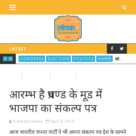
LATEST
श्री 
DEFENSE
FOREIGN AFFAIRS
FOREIGN POLICY
ELE
कांग्रेस के ‘न्याय’ पर कोर्ट ने किया न्याय, कहा ”72000 रुपए सालाना का वादा रिश्वत जैसा”
CONGRESS
ELECTION
POLITICS
राजनीति
BJP
FEATURED
PM MODI
POLITICS
आरम्भ है प्रचण्ड के मूड में
भाजपा का संकल्प पत्र
Prashant Dubey
April 8, 2019
आज भारतीय जनता पार्टी ने भी अपना संकल्प पत्र देश के सामने