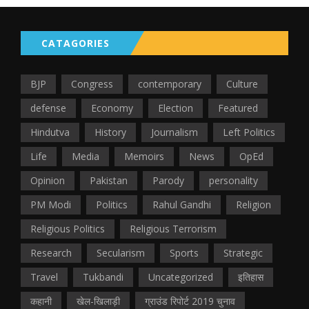
CATAGORIES
BJP
Congress
contemporary
Culture
defense
Economy
Election
Featured
Hindutva
History
Journalism
Left Politics
Life
Media
Memoirs
News
OpEd
Opinion
Pakistan
Parody
personality
PM Modi
Politics
Rahul Gandhi
Religion
Religious Politics
Religious Terrorism
Research
Secularism
Sports
Strategic
Travel
Tukbandi
Uncategorized
इतिहास
कहानी
खेल-खिलाड़ी
ग्राउंड रिपोर्ट 2019 चुनाव